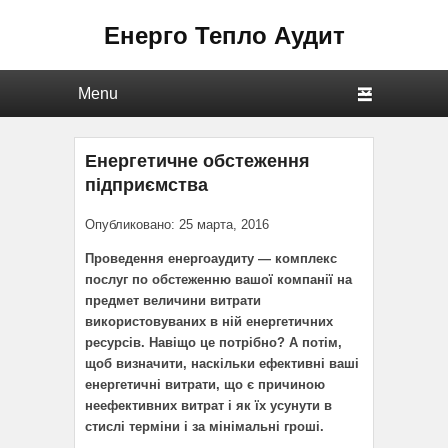
Енерго Тепло Аудит
Primary menu
Skip to primary content
Skip to secondary content
Енергетичне обстеження
підприємства
Опубликовано: 25 марта, 2016
Проведення енергоаудиту — комплекс
послуг по обстеженню вашої компанії на
предмет величини витрати
використовуваних в ній енергетичних
ресурсів. Навіщо це потрібно? А потім,
щоб визначити, наскільки ефективні ваші
енергетичні витрати, що є причиною
неефективних витрат і як їх усунути в
стислі терміни і за мінімальні гроші.