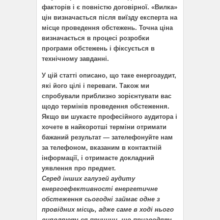
факторів і є повністю договірної. «Вилка»
цін визначається після виїзду експерта на
місце проведення обстежень. Точна ціна
визначається в процесі розробки
програми обстежень і фіксується в
технічному завданні.
У цій статті описано, що таке енергоаудит,
які його цілі і переваги. Також ми
спробували приблизно зорієнтувати вас
щодо термінів проведення обстеження.
Якщо ви шукаєте професійного аудитора і
хочете в найкоротші терміни отримати
бажаний результат — зателефонуйте нам
за телефоном, вказаним в контактній
інформації, і отримаєте докладний
уявлення про предмет.
Серед інших галузей аудиту
енергоефективності енергетичне
обстеження сьогодні займає одне з
провідних місць, адже саме в ході нього
виявляються причини, що призводять