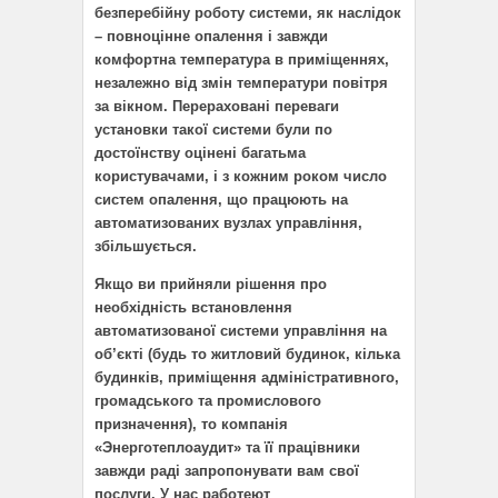
безперебійну роботу системи, як наслідок
– повноцінне опалення і завжди
комфортна температура в приміщеннях,
незалежно від змін температури повітря
за вікном. Перераховані переваги
установки такої системи були по
достоїнству оцінені багатьма
користувачами, і з кожним роком число
систем опалення, що працюють на
автоматизованих вузлах управління,
збільшується.
Якщо ви прийняли рішення про
необхідність встановлення
автоматизованої системи управління на
об’єкті (будь то житловий будинок, кілька
будинків, приміщення адміністративного,
громадського та промислового
призначення), то компанія
«Энерготеплоаудит» та її працівники
завжди раді запропонувати вам свої
послуги. У нас работеют