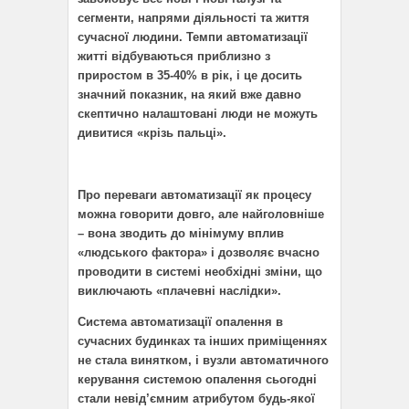
сегменти, напрями діяльності та життя
сучасної людини. Темпи автоматизації
житті відбуваються приблизно з
приростом в 35-40% в рік, і це досить
значний показник, на який вже давно
скептично налаштовані люди не можуть
дивитися «крізь пальці».
Про переваги автоматизації як процесу
можна говорити довго, але найголовніше
– вона зводить до мінімуму вплив
«людського фактора» і дозволяє вчасно
проводити в системі необхідні зміни, що
виключають «плачевні наслідки».
Система автоматизації опалення в
сучасних будинках та інших приміщеннях
не стала винятком, і вузли автоматичного
керування системою опалення сьогодні
стали невід’ємним атрибутом будь-якої