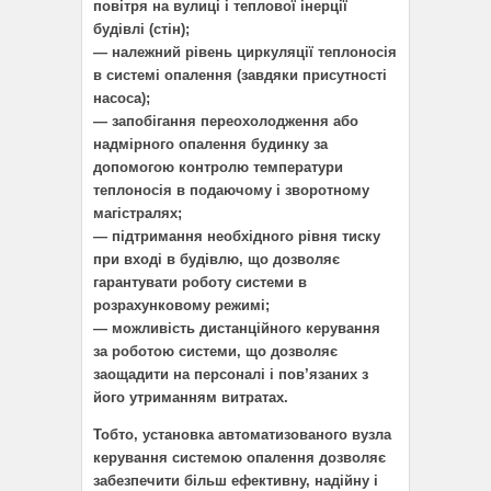
повітря на вулиці і теплової інерції
будівлі (стін);
— належний рівень циркуляції теплоносія
в системі опалення (завдяки присутності
насоса);
— запобігання переохолодження або
надмірного опалення будинку за
допомогою контролю температури
теплоносія в подаючому і зворотному
магістралях;
— підтримання необхідного рівня тиску
при вході в будівлю, що дозволяє
гарантувати роботу системи в
розрахунковому режимі;
— можливість дистанційного керування
за роботою системи, що дозволяє
заощадити на персоналі і пов’язаних з
його утриманням витратах.
Тобто, установка автоматизованого вузла
керування системою опалення дозволяє
забезпечити більш ефективну, надійну і