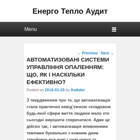
Енерго Тепло Аудит
Primary menu
Skip to primary content
Skip to secondary content
Post navigation
←
Previous
Next
→
АВТОМАТИЗОВАНІ СИСТЕМИ
УПРАВЛІННЯ ОПАЛЕННЯМ:
ЩО, ЯК І НАСКІЛЬКИ
ЕФЕКТИВНО?
Posted on
2016-03-29
by
Audutor
З твердженням про те, що автоматизація
стала практично невід’ємною складовою
будь-якої сфери життя людини мало хто
сьогодні вирішити сперечатися. Адже це
дійсно так, і автоматизація впевненими
темпами буквально з кожним днем
завойовує все нові і нові галузі та