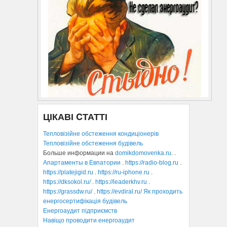
ЦІКАВІ CТАТТІ
Тепловізійне обстеження кондиціонерів
Тепловізійне обстеження будівель
Больше информации на
domikdomovenka.ru
. .
Апартаменты в Евпатории
.
https://radio-blog.ru
.
https://platejigid.ru
.
https://ru-iphone.ru
.
https://dksokol.ru/
.
https://leaderkhv.ru
.
https://grassdw.ru/
.
https://evdiral.ru/
Як проходить
енергосертифікація будівель
Енергоаудит підприємств
Навіщо проводити енергоаудит