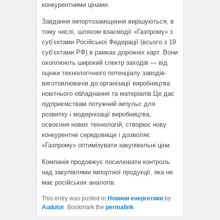
конкурентними цінами.
Завдання імпортозаміщення вирішуються, в
тому числі, шляхом взаємодії «Газпрому» з
суб’єктами Російської Федерації (всього з 19
суб’єктами РФ) в рамках дорожніх карт. Вони
охоплюють широкий спектр заходів — від
оцінки технологічного потенціалу заводів-
виготовлювачів до організації виробництва
новітнього обладнання та матеріалів.Це дає
підприємствам потужний імпульс для
розвитку і модернізації виробництва,
освоєння нових технологій, створює нову
конкурентне середовище і дозволяє
«Газпрому» оптимізувати закупівельні ціни.
Компанія продовжує посилювати контроль
над закупівлями імпортної продукції, яка не
має російських аналогів.
This entry was posted in
Новини енергетики
by
Audutor
. Bookmark the
permalink
.