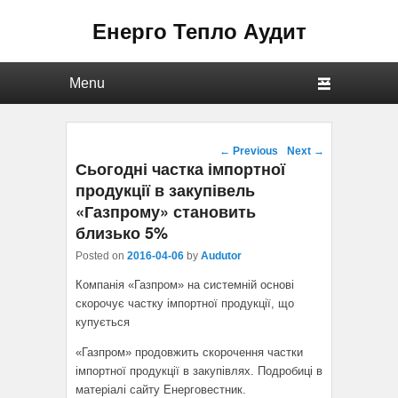
Енерго Тепло Аудит
Primary menu
Skip to primary content
Skip to secondary content
Post navigation
←
Previous
Next
→
Сьогодні частка імпортної
продукції в закупівель
«Газпрому» становить
близько 5%
Posted on
2016-04-06
by
Audutor
Компанія «Газпром» на системній основі
скорочує частку імпортної продукції, що
купується
«Газпром» продовжить скорочення частки
імпортної продукції в закупівлях. Подробиці в
матеріалі сайту Енерговестник.