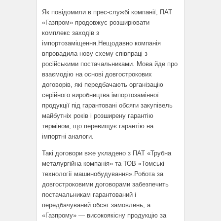
Як повідомили в прес-службі компанії, ПАТ
«Газпром» продовжує розширювати
комплекс заходів з
імпортозаміщення.Нещодавно компанія
впровадила нову схему співпраці з
російськими постачальниками. Мова йде про
взаємодію на основі довгострокових
договорів, які передбачають організацію
серійного виробництва імпортозамінної
продукції під гарантовані обсяги закупівель
майбутніх років і розширену гарантію
терміном, що перевищує гарантію на
імпортні аналоги.
Такі договори вже укладено з ПАТ «Трубна
металургійна компанія» та ТОВ «Томські
технології машинобудування».Робота за
довгостроковими договорами забезпечить
постачальникам гарантований і
передбачуваний обсяг замовлень, а
«Газпрому» — високоякісну продукцію за