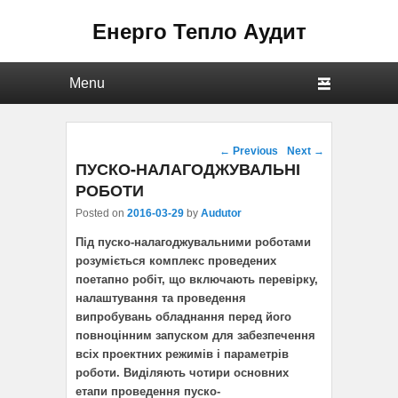
Енерго Тепло Аудит
Primary menu
Skip to primary content
Skip to secondary content
Post navigation
←
Previous
Next
→
ПУСКО-НАЛАГОДЖУВАЛЬНІ
РОБОТИ
Posted on
2016-03-29
by
Audutor
Під пуско-налагоджувальними роботами
розуміється комплекс проведених
поетапно робіт, що включають перевірку,
налаштування та проведення
випробувань обладнання перед його
повноцінним запуском для забезпечення
всіх проектних режимів і параметрів
роботи. Виділяють чотири основних
етапи проведення пуско-