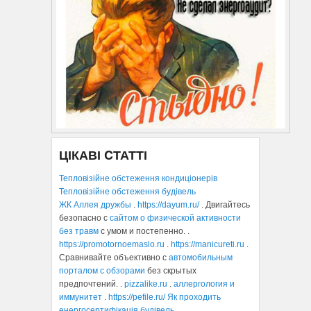
ЦІКАВІ CТАТТІ
Тепловізійне обстеження кондиціонерів
Тепловізійне обстеження будівель
ЖК Аллея дружбы
.
https://dayum.ru/
. Двигайтесь
безопасно с
сайтом о физической активности
без травм
с умом и постепенно. .
https://promotornoemaslo.ru
.
https://manicureti.ru
.
Сравнивайте объективно с
автомобильным
порталом с обзорами
без скрытых
предпочтений. .
pizzalike.ru
.
аллергология и
иммунитет
.
https://pefile.ru/
Як проходить
енергосертифікація будівель