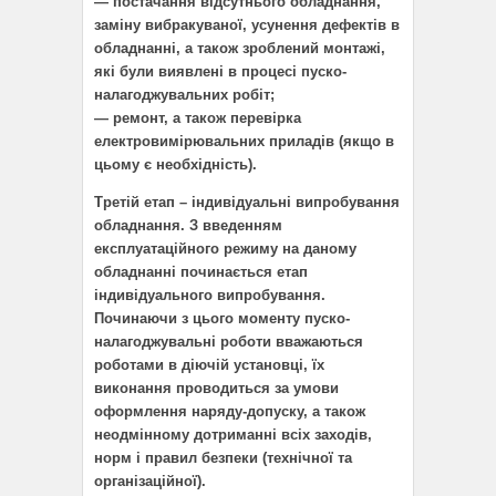
— постачання відсутнього обладнання,
заміну вибракуваної, усунення дефектів в
обладнанні, а також зроблений монтажі,
які були виявлені в процесі пуско-
налагоджувальних робіт;
— ремонт, а також перевірка
електровимірювальних приладів (якщо в
цьому є необхідність).
Третій етап – індивідуальні випробування
обладнання. З введенням
експлуатаційного режиму на даному
обладнанні починається етап
індивідуального випробування.
Починаючи з цього моменту пуско-
налагоджувальні роботи вважаються
роботами в діючій установці, їх
виконання проводиться за умови
оформлення наряду-допуску, а також
неодмінному дотриманні всіх заходів,
норм і правил безпеки (технічної та
організаційної).