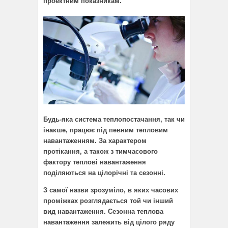
проектним показникам.
Будь-яка система теплопостачання, так чи
інакше, працює під певним тепловим
навантаженням. За характером
протікання, а також з тимчасового
фактору теплові навантаження
поділяються на цілорічні та сезонні.
З самої назви зрозуміло, в яких часових
проміжках розглядається той чи інший
вид навантаження. Сезонна теплова
навантаження залежить від цілого ряду