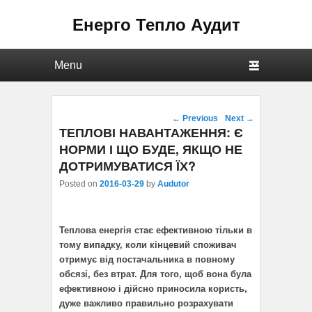
Енерго Тепло Аудит
Primary menu
Skip to primary content
Skip to secondary content
Post navigation
←
Previous
Next
→
ТЕПЛОВІ НАВАНТАЖЕННЯ: Є
НОРМИ І ЩО БУДЕ, ЯКЩО НЕ
ДОТРИМУВАТИСЯ ЇХ?
Posted on
2016-03-29
by
Audutor
Теплова енергія стає ефективною тільки в
тому випадку, коли кінцевий споживач
отримує від постачальника в повному
обсязі, без втрат. Для того, щоб вона була
ефективною і дійсно приносила користь,
дуже важливо правильно розрахувати