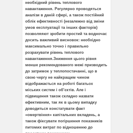
необхідний рівень теплового
навантаження. Регулярно проводяться
аналізи в даній сфері, а також постійний
облік ефективності (незалежно від зміни
умов експлуатації та інших факторів)
позволяяют зробити простий та водночас
досить важливий висновок: необхідно
максимально точно і правильно
розрахувати рівень теплового
навантаження.Зниження цього рівня
менше рекомендованого межі призводить
до затримок у теплопостачанні, що в
свою чергу не найкращим чином
відображається на роботі багатьох
міських систем і об’єктів. Але і
підвищення також складно назвати
ефективним, так як в цьому випадку
доводиться констатувати факт
«омертвіння» капітальних вкладень, а
також фіксувати погіршення показників
питомих витрат по відношенню до