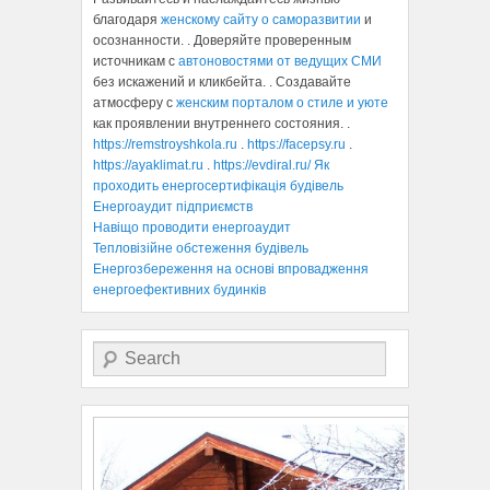
благодаря
женскому сайту о саморазвитии
и
осознанности. . Доверяйте проверенным
источникам с
автоновостями от ведущих СМИ
без искажений и кликбейта. . Создавайте
атмосферу с
женским порталом о стиле и уюте
как проявлении внутреннего состояния. .
https://remstroyshkola.ru
.
https://facepsy.ru
.
https://ayaklimat.ru
.
https://evdiral.ru/
Як
проходить енергосертифікація будівель
Енергоаудит підприємств
Навіщо проводити енергоаудит
Тепловізійне обстеження будівель
Енергозбереження на основі впровадження
енергоефективних будинків
Search