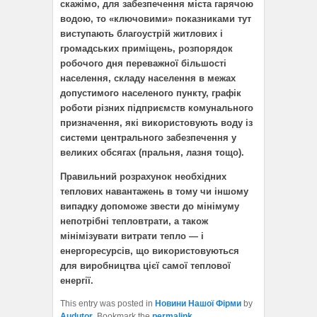
скажімо, для забезпечення міста гарячою
водою, то «ключовими» показниками тут
виступають благоустрій житлових і
громадських приміщень, розпорядок
робочого дня переважної більшості
населення, складу населення в межах
допустимого населеного пункту, графік
роботи різних підприємств комунального
призначення, які використовують воду із
системи центрального забезпечення у
великих обсягах (пральня, лазня тощо).
Правильний розрахунок необхідних
теплових навантажень в тому чи іншому
випадку допоможе звести до мінімуму
непотрібні тепловтрати, а також
мінімізувати витрати тепло — і
енергоресурсів, що використовуються
для виробництва цієї самої теплової
енергії.
This entry was posted in
Новини Нашої Фірми
by
Audutor
. Bookmark the
permalink
.